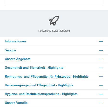
vandalismusgefährdete Bereichen wie z.B. Flughäfen, Stadien,
Veranstaltungshallen, Gastronomie, Universitäten, Diskotheken,
Kommunalbauten, Ladengeschäften, Kanzleien, Büros, Theater, Kino,
Hotels, Wellness etc.
Kostenlose Selbstabholung
Informationen
Service
Unsere Angebote
Gesundheit und Sicherheit - Highlights
Reinigungs- und Pflegemittel für Fahrzeuge - Highlights
Hausreinigungs- und Pflegemittel - Highlights
Hygiene- und Desinfektionsprodukte - Highlights
Unsere Vorteile