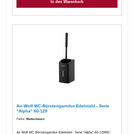
In den Warenkorb
verdecktBürstenentnahme nach obenInnentopf zur Reinigung und
Entleerung entnehmbarInnentopf und WC-Bürste aus schwarzem
Kunststoffmit beigefügten Gummifüßen Vier-Punkt-Befestigung, für
Aufputzmontage oder bodenstehendverfügbare Farben: weiß,
mattschwarz, Edelstahl gebürstetMaterial: EdelstahlEinsatzgebiete
universell einsetzbar für öffentliche, stark frequentierte,
vandalismusgefährdete Bereichen wie z.B. Flughäfen, Stadien,
Veranstaltungshallen, Gastronomie, Universitäten, Diskotheken,
Kommunalbauten, Ladengeschäften, Kanzleien, Büros, Theater, Kino,
Hotels, Wellness etc.
Air-Wolf WC-Bürstengarnitur Edelstahl - Serie
"Alpha" 60-129
Farbe:
Mattschwarz
Air-Wolf WC-Bürstengarnitur Edelstahl - Serie "Alpha" 60-129WC-