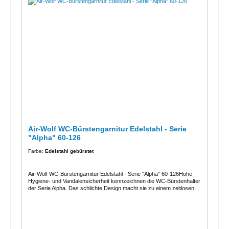
Veranstaltungshallen, Gastronomie, Universitäten, Diskotheken,
Kommunalbauten, Ladengeschäften, Kanzleien, Büros, Theater, Kino,
Hotels, Wellness etc.
Air-Wolf WC-Bürstengarnitur Edelstahl - Serie
"Alpha" 60-126
Farbe:
Edelstahl gebürstet
Air-Wolf WC-Bürstengarnitur Edelstahl - Serie "Alpha" 60-126Hohe
Hygiene- und Vandalensicherheit kennzeichnen die WC-Bürstenhalter
der Serie Alpha. Das schlichte Design macht sie zu einem zeitlosen
Hingucker.Die Spenderserie Alpha verbindet fromschönes Design mit
höchster Funktionalität und maximaler Hygiene zum kleinen Preis.
Vom Waschraum bis hin zur WC-Kabine deckt Alpha den gesamten
Bedarf an Spendern und Abfallbehältern ab. Gestalten Sie mit Alpha
Ihren Waschraum individuell und zeitgemäß. Die Serie ist erhältlich in