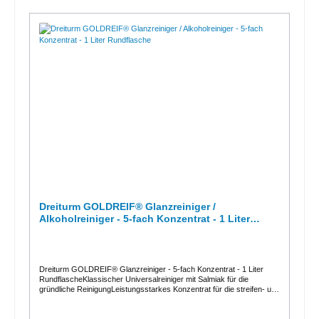
Emulgatoren, Stabilisatoren, Farb- und Duftstoffe.Der BSW
Spezialreiniger ist biologisch abbaubar und dermatologisch
getestet.BSW-Bio-Schiene - Anwenderfreundliche und
umweltfreundliche ReinigungsmittelInnovative Reinigungskonzepte -
ökologisch, nachhaltig, für die Ökoverarbeitung / BIO-StandardMADE
IN GERMANYBfR-Produktnummer:7560604Zolltarif-Nr.: 340220
20Anwendung / Dosierung:Unverdünnt auf die trockene, zu
reinigende Oberfläche aufsprühen, kurz einwirken lassen mit einem
Tuch aufnehmen abwischen und mit Wasser
abspülen. Unterhaltsreinigung von Fliesenböden: Mit einer ca 10 %
igen Lösung wischen.Verpackungseinheiten:1er Pack = 1 Flasche á
500 ml3er Pack = 3 Flaschen á 500 ml6er Pack = 6 Flaschen á 500
ml10.000 ml = 1 Kanister á 10 Liter Weitere Informationen entnehmen
Sie bitte dem Sicherheitsdatenblatt, der Produktbeschreibung oder
der Betriebsanweisung.
Dreiturm GOLDREIF® Glanzreiniger /
Alkoholreiniger - 5-fach Konzentrat - 1 Liter
Rundflasche
Dreiturm GOLDREIF® Glanzreiniger - 5-fach Konzentrat - 1 Liter
RundflascheKlassischer Universalreiniger mit Salmiak für die
gründliche ReinigungLeistungsstarkes Konzentrat für die streifen- und
rückstandsfreie Reinigung aller wasserfesten Oberflächen: Tische,
Schränke, Türen, Spiegel, Glas und Bodenbeläge sowie Keramik,