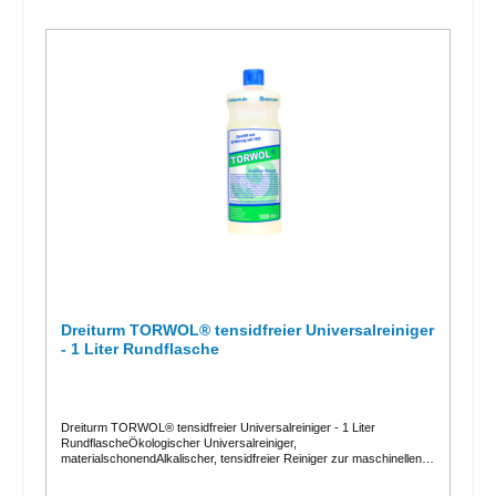
Produktbeschreibung und dem Sicherheitsdatenblatt.
Dreiturm TORWOL® tensidfreier Universalreiniger
- 1 Liter Rundflasche
Dreiturm TORWOL® tensidfreier Universalreiniger - 1 Liter
RundflascheÖkologischer Universalreiniger,
materialschonendAlkalischer, tensidfreier Reiniger zur maschinellen
und manuellen Reinigung wasser- und alkaliunempfindlicher
Oberflächen und Bodenbeläge. Besonders für mikroporöse