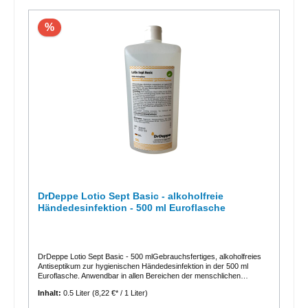
stets Etikett und Produktinformationen lesen.
%
DrDeppe Lotio Sept Basic - alkoholfreie
Händedesinfektion - 500 ml Euroflasche
DrDeppe Lotio Sept Basic - 500 mlGebrauchsfertiges, alkoholfreies
Antiseptikum zur hygienischen Händedesinfektion in der 500 ml
Euroflasche. Anwendbar in allen Bereichen der menschlichen
Hygiene. Sehr gute Hautverträglichkeit bei häufiger Anwendung.
Inhalt:
0.5 Liter
(8,22 €* / 1 Liter)
Enthält Aloe Vera.Produkteigenschaften Gebrauchsfertiges
alkoholfreies Antiseptikum zur hygienischen Händedesinfektion gute