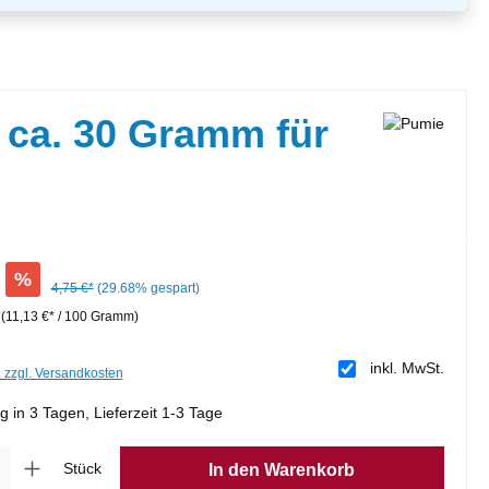
 ca. 30 Gramm für
%
4,75 €*
(29.68% gespart)
m
(11,13 €* / 100 Gramm)
inkl. MwSt.
. zzgl. Versandkosten
g in 3 Tagen, Lieferzeit 1-3 Tage
ib den gewünschten Wert ein oder benutze die Schaltflächen um die Anzahl zu er
Stück
In den Warenkorb