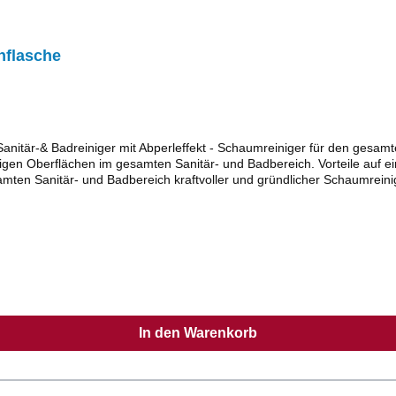
hflasche
ür den gesamten SanitärbereichKraftvoller und gründlicher Schaumreiniger
igen Oberflächen im gesamten Sanitär- und Badbereich. Vorteile auf ei
samten Sanitär- und Badbereich kraftvoller und gründlicher Schaumrein
 Badewannen, etc. Bei regelmäßiger Anwendung wird die Unterhaltsrein
nwirkzeit mit feuchtem Tuch oder kratzfreiem Schwamm bearbeiten un
f. einen Vortest durchführen. Wichtige Informationen entnehmen Sie 
In den Warenkorb