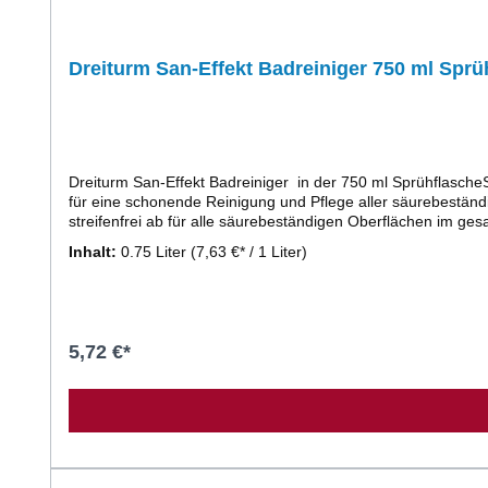
Dreiturm San-Effekt Badreiniger 750 ml Sprü
Dreiturm San-Effekt Badreiniger in der 750 ml SprühflascheSanitär-& Badreiniger mit Abperleffekt - Schaumreiniger f
für eine schonende Reinigung und Pflege aller säurebeständ
streifenfrei ab für alle säurebeständigen Oberflächen im ge
Spiegel, Waschbecken, Armaturen, Duschkabinen, Dusch- und
Inhalt:
0.75 Liter
(7,63 €* / 1 Liter)
Aerosolbildung durch den eingesetzten Schaumkopf. Anwendung Die zu behandelnde Fläche einfach mit SAN-EFFEKT einsprühen, einwirken lassen und mit klarem Wasser abspülen - fertig!
Stärker verschmutzte Flächen und Gegenstände nach der Ei
EFFEKT nur auf säurebeständigen Oberflächen anwenden, gg
Sicherheitsdatenblatt.
5,72 €*