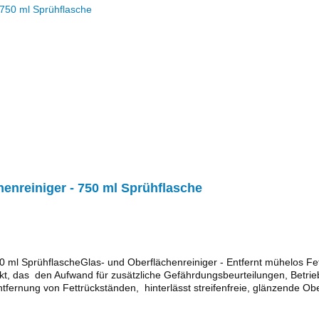
nreiniger - 750 ml Sprühflasche
ml SprühflascheGlas- und Oberflächenreiniger - Entfernt mühelos Fettr
kt, das den Aufwand für zusätzliche Gefährdungsbeurteilungen, Betri
ernung von Fettrückständen, hinterlässt streifenfreie, glänzende Ober
e einfache und mühelose Anwendung für professionelle AnwenderOptim
ausrüstung ÖkozertifiziertAnwendungsbereich Zur Reinigung aller wa