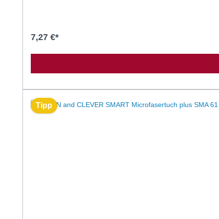
Spiegel, Glasflächen, Verkaufstheken, Vitrinen und Mobili
Reinigungs-, Mikrofaser- oder Papiertuch sprühen. Für MAX
vermeiden.Die zu reinigende Fläche abwischen.Ohne Nachsp
Sicherheitsdatenblatt, der Produktbeschreibung oder der Be
7,27 €*
Tipp