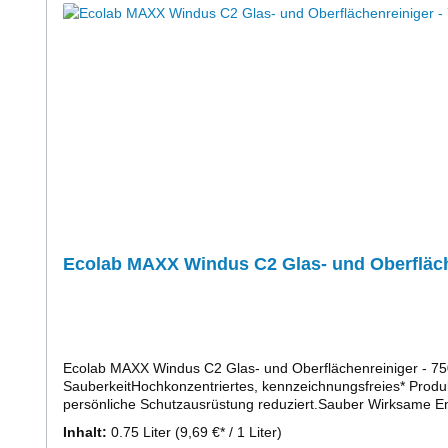
Ecolab MAXX Windus C2 Glas- und Oberfläche
Ecolab MAXX Windus C2 Glas- und Oberflächenreiniger - 750 
SauberkeitHochkonzentriertes, kennzeichnungsfreies* Produ
persönliche Schutzausrüstung reduziert.Sauber Wirksame Entf
Ergonomisch geformte 750 ml Sprühflasche ermöglicht ein
Inhalt:
0.75 Liter
(9,69 €* / 1 Liter)
gemäß CLP-Verordnung – erfordert keine zusätzliche Schutz