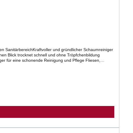
nen Blick trocknet schnell und ohne Tröpfchenbildung
iger für eine schonende Reinigung und Pflege Fliesen,
igung durch den Abperleffekt erleichtert. Keine
d anschließend mit klarem Wasser nachspülen. SAN-
bitte der Produktbeschreibung und dem