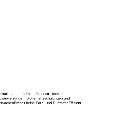
ückstände und hinterlässt streifenfreie
ebsanweisungen, Sicherheitsschulungen und
flächenEnthält keine Farb- und DuftstoffeEffizient
ale Reinigung ohne NachwischenSicher Kennzeichnungsfrei
sserbeständigen Oberflächen, insbesondere Fenster,