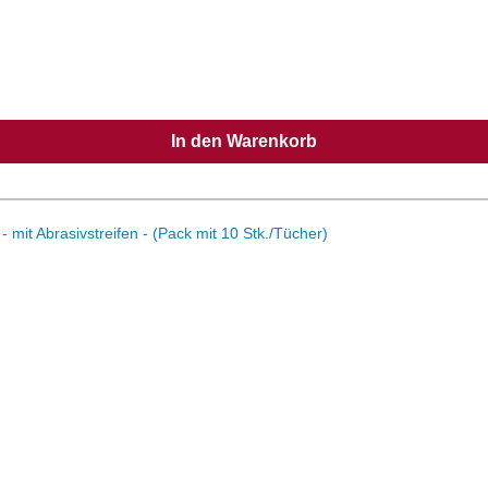
ar.Anwendungshinweise:Entnehmen Sie die Anwendungshinweise dem Rei
X Windus C2 empfehlen wir die Verwendung der farbkodierten polifix M
ülen.Technische Daten pH-Wert: 9Nur für den professionellen Gebrau
triebsanweisung.
In den Warenkorb